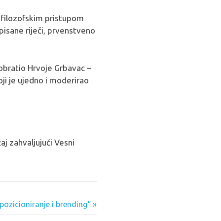
 filozofskim pristupom
pisane riječi, prvenstveno
e obratio Hrvoje Grbavac –
oji je ujedno i moderirao
aj zahvaljujući Vesni
 pozicioniranje i brending“