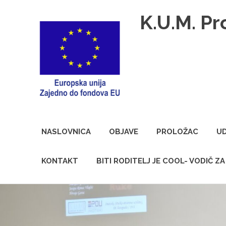
K.U.M. Pr
Kulturna
udruga
mladih
NASLOVNICA
OBJAVE
PROLOŽAC
U
Proložac
KONTAKT
BITI RODITELJ JE COOL- VODIČ Z
Skip
to
content