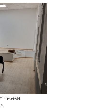
POU Imotski.
ne.