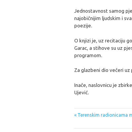
Jednostavnost samog pjes
najobičnijim ljudskim i sv
poezije.
O knjizi je, uz recitaciju
Garac, a stihove su uz pje
programom.
Za glazbeni dio večeri uz p
Inače, naslovnicu je zbirke
Ujević.
Previous
Navigacija
Terenskim radionicama ml
Post:
objava