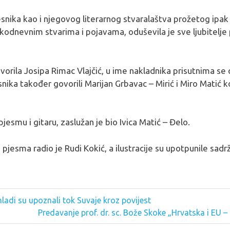
nika kao i njegovog literarnog stvaralaštva prožetog ipak
akodnevnim stvarima i pojavama, oduševila je sve ljubitelje 
 govorila Josipa Rimac Vlajčić, u ime nakladnika prisutnima s
snika također govorili Marijan Grbavac – Mirić i Miro Matić k
jesmu i gitaru, zaslužan je bio Ivica Matić – Đelo.
 pjesma radio je Rudi Kokić, a ilustracije su upotpunile sadrž
adi su upoznali tok Suvaje kroz povijest
Next
Predavanje prof. dr. sc. Bože Skoke „Hrvatska i EU –
Post: